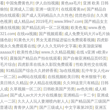
看
|
中国免费黄色片
|
伊人自拍视频
|
黄色aa毛片
|
亚洲 欧美 日韩
偷拍
|
亚洲成人三级
|
亚洲一级淫片
|
在线观看黄av
|
国产精品自
拍在线观看
|
国产成人无码精品久久久性色
|
优优色综合
|
久久黄
色视屏
|
成人精品av
|
2019毛片
|
www.99re7.com
|
国产精品女主
播在线视频
|
国产精品乱码一区二区视频
|
欧美色鬼
|
www.夜色
321.com
|
在线va视频
|
国产视频观看
|
成人免费无码大片a毛片抽
搐色欲
|
91黄色大片
|
男女无遮挡猛进猛出免费观看视频
|
四虎影
视永久免费观看在线
|
伊人久久无码中文字幕
|
欧美顶级深喉
aaaaa片
|
欧美性色19p
|
www.久久精品视频
|
在线 v亚洲 v欧美v
专区
|
露脸国产精品自产拍在线观看
|
国产自偷亚洲精品页65页
|
毛片综合
|
四虎影库在线永久影院免费观看
|
性欧美牲交在线视
频
|
91精品国产综合久久婷婷香蕉
|
3p在线视频
|
乱中年女人伦av
一区二区
|
aⅴ网站在线观看
|
在线视频欧美日韩
|
奇米狠狠干
|
欧
美日韩久久精品
|
伊人精品在线视频
|
久久99这里只有精品
|
日韩
人成
|
久草视频一区二区
|
日韩欧美国产另类
|
av色先锋
|
成人精
品av
|
国产成人av大片大片在线播放
|
亚洲精品一卡二卡
|
亚洲成
人一二区
|
久久人人玩人妻潮喷内射人人
|
国产精品国产三级国产
普通话
|
青青伊人国产
|
国产三级成人
|
中文字幕第28页
|
亚洲五