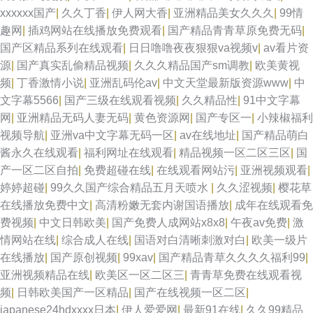
xxxxxx国产
|
久久丁香
|
伊人网大香
|
亚洲精品美女久久久
|
99情
趣网
|
插鸡网站在线播放免费观看
|
国产精品青青草原免费无码
|
国产区精品系列在线观看
|
日日噜噜夜夜狠狠va视频v
|
av看片资
源
|
国产真实乱偷精品视频
|
久久久精品国产sm调教
|
欧美黄视
频
|
丁香激情小说
|
亚洲乱码伦av
|
中文天堂最新版资源www
|
中
文字幕5566
|
国产三级在线观看视频
|
久久精品性
|
91中文字幕
网
|
亚洲精品无码人妻无码
|
黄色资源网
|
国产专区一
|
小辣椒福利
视频导航
|
亚洲va中文字幕无码一区
|
av在线地址
|
国产精品萌白
酱永久在线观看
|
福利网址在线观看
|
精品视频一区二区三区
|
国
产一区二区自拍
|
免费超碰在线
|
在线观看网站污
|
亚洲视频观看
|
婷婷超碰
|
99久久国产综合精品五月天喷水
|
久久涩视频
|
樱花草
在线播放免费中文
|
高清粉嫩无套内谢国语播放
|
成年在线观看免
费视频
|
中文日韩欧美
|
国产免费人成网站x8x8
|
午夜av免费
|
激
情网站在线
|
综合成人在线
|
国语对白清晰刺激对白
|
欧美一级片
在线播放
|
国产原创视频
|
99xav
|
国产精品青草久久久久福利99
|
亚洲视频精品在线
|
欧美区一区二区三
|
青青草免费在线观看视
频
|
日韩欧美国产一区精品
|
国产在线视频一区二区
|
japanese24hdxxxx日本
|
伊人爱爱网
|
最新91在线
|
久久99精品