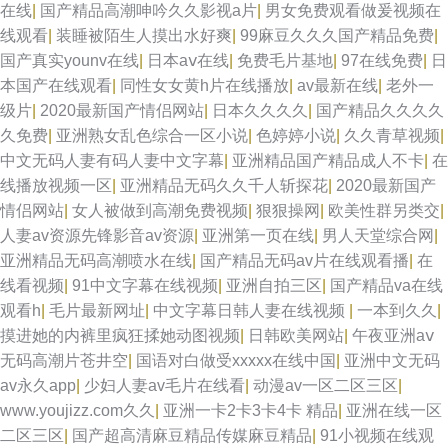
在线
|
国产精品高潮呻吟久久影视a片
|
男女免费观看做爰视频在
线观看
|
装睡被陌生人摸出水好爽
|
99麻豆久久久国产精品免费
|
国产真实younv在线
|
日本aⅴ在线
|
免费毛片基地
|
97在线免费
|
日
本国产在线观看
|
同性女女黄h片在线播放
|
av最新在线
|
老外一
级片
|
2020最新国产情侣网站
|
日本久久久久
|
国产精品久久久久
久免费
|
亚洲熟女乱色综合一区小说
|
色婷婷小说
|
久久青草视频
|
中文无码人妻有码人妻中文字幕
|
亚洲精品国产精品成人不卡
|
在
线播放视频一区
|
亚洲精品无码久久千人斩探花
|
2020最新国产
情侣网站
|
女人被做到高潮免费视频
|
狠狠操网
|
欧美性群另类交
|
人妻av资源先锋影音av资源
|
亚洲第一页在线
|
男人天堂综合网
|
亚洲精品无码高潮喷水在线
|
国产精品无码av片在线观看播
|
在
线看视频
|
91中文字幕在线视频
|
亚洲自拍三区
|
国产精品va在线
观看h
|
毛片最新网址
|
中文字幕日韩人妻在线视频
|
一本到久久
|
摸进她的内裤里疯狂揉她动图视频
|
日韩欧美网站
|
午夜亚洲aⅴ
无码高潮片苍井空
|
国语对白做受xxxxx在线中国
|
亚洲中文无码
av永久app
|
少妇人妻av毛片在线看
|
动漫av一区二区三区
|
www.youjizz.com久久
|
亚洲一卡2卡3卡4卡 精品
|
亚洲在线一区
二区三区
|
国产超高清麻豆精品传媒麻豆精品
|
91小视频在线观