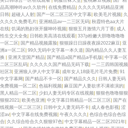
美日韩综合一区在线观看
|
制服丝袜天堂
|
蜜桃麻豆视频
|
国产精
品高潮呻吟av久久软件
|
在线免费精品
|
久久久久无码精品亚洲
日韩
|
超碰人人射
|
国产一区二区三区中文字幕
|
欧美毛片视频
|
久
久久久久免费毛片
|
亚洲精品av一二三区无码
|
秋霞特色aa大片
在线
|
饥渴的熟妇张开腿呻吟视频
|
狠狠五月激情六月丁香
|
成人
性生交大全免
|
日韩欧美高清在线观看
|
337p粉嫩大胆噜噜噜噜
一区二区
|
国产精品视频露脸
|
狠狠躁日日躁夜夜躁2022麻豆
|
亚
洲a一区二区
|
99久无码中文字幕一本久道
|
国内精品久久人妻互
换
|
亚洲天堂国产精品
|
国产精品a国产精品a手机版
|
中字幕一区
二区三区乱码
|
久久久久久国产精品无码下载
|
一二三四韩国视频
社区3
|
亚洲狼人伊人中文字幕
|
成年女人18级毛片毛片免费
|
91
中文字幕网
|
国产精品不卡一区
|
国产精品久久久
|
日韩人妻无码
免费视频一区二区
|
色福利视频
|
麻豆国产人妻欲求不满谁演的
|
黑人精品一区二区
|
少妇人妻无码专区在线视频
|
狠狠色噜噜狠狠
狠狠2021
|
欧美色亚洲
|
中文字幕日韩精品一区二区三区
|
国产在
线视频一区二区三区
|
日韩中文人妻无码不卡
|
成人春色影视
|
涩
涩av
|
中文字幕在线免费视频
|
午夜久久久久
|
色综合色综合色综
合
|
久久综合给合久久狠狠97色
|
中文字幕精品一区二区2021年
|