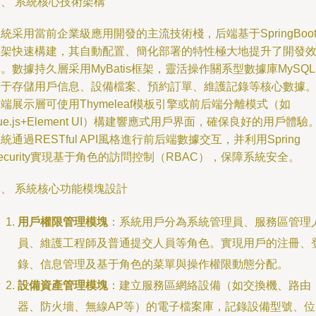
、 系統核心技術架構
統采用當前企業級應用開發的主流技術棧，后端基于SpringBoo
框架快速構建，其自動配置、簡化部署的特性極大地提升了開發
。數據持久層采用MyBatis框架，靈活操作關系型數據庫MySQ
用于存儲用戶信息、設備檔案、預約訂單、維護記錄等核心數據
端展示層可使用Thymeleaf模板引擎或前后端分離模式（如
ue.js+Element UI）構建響應式用戶界面，確保良好的用戶體驗
統通過RESTful API風格進行前后端數據交互，并利用Spring
ecurity實現基于角色的訪問控制（RBAC），保障系統安全。
三、 系統核心功能模塊設計
用戶權限管理模塊
：系統用戶分為系統管理員、服務區管理
員、維護工程師及普通提交人員等角色。實現用戶的注冊、
錄、信息管理及基于角色的菜單與操作權限動態分配。
設備資產管理模塊
：建立服務區網絡設備（如交換機、路由
器、防火墻、無線AP等）的電子檔案庫，記錄設備型號、位