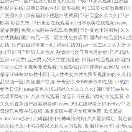
亚洲第一a
|
国产在线拍揄自揄拍免费下载
|
91操人视频
|
亚洲福
利影片在线
|
最新日韩av在线
|
欧美视频区
|
131美女爱做视频
|
国
产资源久久
|
深夜福利小视频在线观看
|
亚洲天堂久久久久
|
亚洲
欧美 影音先锋
|
每日更新在线观看av
|
日本欧美在线视频
|
www.
精品视频
|
免费人成网站在线观看视频
|
亚洲黄色小说图片
|
久久
在线视频
|
国产精品一区二区在线免费观看
|
国内外精品激情刺激
在线
|
国产在线观看第一页
|
超碰在线91
|
av一区二区三区人妻少
妇
|
亚洲国产区男人本色vr
|
激情综合色五月六月婷婷
|
国产精品
亚洲a∨天堂
|
亚洲男人的天堂在线播放
|
日韩好精品视频你懂的
|
丰满少妇作爱视频免费观看
|
久操影视
|
能直接看的av网站
|
中国
精品18videosex性中国
|
成人性生交大片免费看视频app
|
久久精
品视频一区
|
久操国产视频
|
米奇影院888奇米色99在线
|
小敏的
受孕日记h
|
aaaa黄色片
|
91精品久久久久久久
|
韩国无码av片在
线观看网站
|
91久久在线观看
|
精品日日夜夜
|
h网站在线观看
|
久
久久久香蕉国产线看观看伊
|
www,99
|
在线观看无码不卡av中文
|
青娱乐免费在线视频
|
羞羞影院午夜男女爽爽免费
|
欧美精品
videossex少妇
|
无码福利日韩神码福利片
|
久久最新网址
|
黄色资
源在线播放
|
小雪尝禁果又粗又大的视频
|
制服丝袜天堂
|
亚洲v成