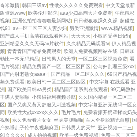
奇米激情
|
韩国三级av
|
性做久久久久久免费观看
|
中文天堂最新
版资源www
|
欧美伦理影院
|
aaa少妇高潮大片免费看
|
午夜精彩
视频
|
亚洲色拍拍噜噜噜最新网站
|
日日碰狠狠躁久久躁
|
超碰在
线91
|
av一区二区三区人妻少妇
|
另类亚洲激情
|
www.精品视频
|
国产成人手机高清在线观看网站
|
天天天天
|
小敏的受孕日记h
|
亚洲精品久久久无码av片软件
|
久久精品无码观看tv
|
伊人精品视
频
|
青青青国产精品免费观看
|
欧洲人免费视频网站在线
|
日韩加
勒比一本无码精品
|
日韩男人的天堂
|
一区二区三区视频免费
|
看
毛片视频
|
精品免费国产一区二区三区四区
|
公与妇乱理三级xxx
|
国产内射老熟女aaaa∵
|
国产精品一区二区久久久
|
69国产精品视
频免费观看
|
欧美日韩一区二区三区四区
|
中文字幕 在线观看 亚
洲
|
国产欧美日韩va另类
|
精品国产迷系列在线观看
|
99无码熟妇
丰满人妻啪啪
|
小辣椒福利视频导航
|
久久国内精品一区二区三
区
|
国产又爽又黄又舒服又刺激视频
|
中文字幕亚洲无线码一区女
同
|
欧美性大战xxxxx久久久
|
毛片毛片
|
免费看撕开奶罩揉吮奶头
视频
|
永久免费看片女女
|
丝袜美腿啪啪
|
军人全身脱精光自慰
|
国
产熟睡乱子伦午夜视频麻豆
|
日韩男人的天堂
|
亚洲视频一二三
|
91久久久久
|
成人拍拍视频
|
欧美一级免费视频
|
免费一区二区三