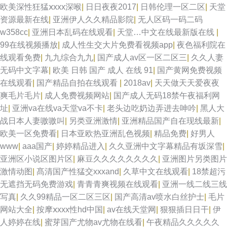
欧美深性狂猛ⅹxxx深喉
|
日日夜夜2017
|
日韩伦理一区二区
|
天堂
资源最新在线
|
亚洲伊人久久精品影院
|
无人区码一码二码
w358cc
|
亚洲日本乱码在线观看
|
天堂…中文在线最新版在线
|
99在线视频播放
|
成人性生交大片免费看视频app
|
夜色福利院在
线观看免费
|
九九综合九九
|
国产成人av区一区二区三
|
久久人妻
无码中文字幕
|
欧美 日韩 国产 成人 在线 91
|
国产黄网免费视频
在线观看
|
国产精品自拍在线观看
|
2018av
|
天天做天天爱夜夜
爽毛片毛片
|
成人免费视频网站
|
国产成人无码18禁午夜福利网
址
|
亚洲va在线va天堂va不卡
|
老头边吃奶边弄进去呻吟
|
黑人大
战日本人妻嗷嗷叫
|
另类亚洲激情
|
亚洲精品国产自在现线最新
|
欧美一区免费看
|
日本亚欧热亚洲乱色视频
|
精品免费
|
好男人
www
|
aaa国产
|
婷婷精品进入
|
久久亚洲中文字幕精品有坂深雪
|
亚洲区小说区图片区
|
麻豆久久久久久久久久
|
亚洲图片另类图片
激情动图
|
髙清国产性猛交xxxand
|
久草中文在线观看
|
18禁超污
无遮挡无码免费游戏
|
青青青爽视频在线观看
|
亚洲一线二线三线
写真
|
久久99精品一区二区三区
|
国产高清av喷水白丝护士
|
毛片
网站大全
|
按摩ⅹxxx性hd中国
|
av在线天堂网
|
狠狠插日日干
|
伊
人婷婷在线
|
蜜芽国产尤物av尤物在线看
|
午夜精品久久久久久