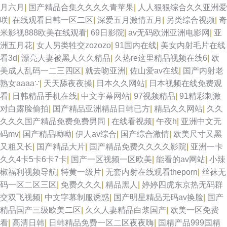
月六月
|
国产精品合集久久久久青苹果
|
人人狠狠综合久久亚洲爱
咲
|
在线观看日韩一区二区
|
深爱五月激情五月
|
另类综合视频
|
奇
米影视888欧美在线观看
|
69日影院
|
av无码欧洲亚洲电影网
|
亚
洲五月花
|
女人另类牲交zozozo
|
91国内在线
|
美女内射毛片在线
看3d
|
漂亮人妻被黑人久久精品
|
久热re这里精品视频在线6
|
欧
美成人乱码一二三四区
|
就去吻亚洲
|
佐山爱av在线
|
国产内射老
熟女aaaa∵
|
天天舔夜夜操
|
日本久久网站
|
日本视频在线免费观
看
|
日韩精品手机在线
|
中文字幕网站
|
97视频精品
|
91精彩刺激
对白露脸偷拍
|
国产精品亚洲精品日韩已方
|
精品久久网站
|
久久
久久久国产精品免费免费男同
|
在线看视频
|
午夜h
|
亚洲中文无
码mv
|
国产精品呦呦
|
伊人av综合
|
国产综合激情
|
欧美尺寸又黑
又粗又长
|
国产精品大片
|
国产精品免费久久久久影院
|
亚洲一卡
久久4卡5卡6卡7卡
|
国产一区视频一区欧美
|
能看的av网站
|
小辣
椒福利视频导航
|
特黄一级片
|
无套内射在线观看theporn
|
丝袜无
码一区二区三区
|
免费久久久
|
精品黑人
|
婷婷四虎东京热无码群
交双飞视频
|
中文字幕制服诱惑
|
国产明星精品无码av换脸
|
国产
精品国产三级欧美二区
|
久久人妻精品白浆国产
|
欧美一区免费
看
|
高清日韩
|
日韩精品免费一区二区夜夜嗨
|
国精产品999国精