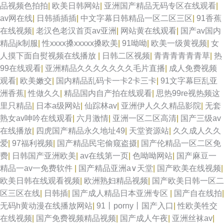
品视频色拍拍
|
欧美日韩网站
|
亚洲国产精品无码专区在线观看
|
av网在线
|
日韩插插插
|
中文字幕日韩精品一区二区三区
|
91香蕉
在线视频
|
老汉色老汉首页av亚洲
|
网站黄在线观看
|
国产av国内
精品jk制服
|
性xxxx搡xxxxx搡欧美
|
91呦呦
|
欧美一级黄视频
|
女
人摸下面自熨视频在线播放
|
日韩二区视频
|
青青青青青青草
|
热
99在线观看
|
亚洲精品久久久久久久久毛片直播
|
成人免费视频
观看
|
欧美嫩交
|
国内精品乱码卡一卡2卡三卡
|
91文字幕巨乱亚
洲香蕉
|
性做久久
|
精品国内自产拍在线观看
|
思热99re视热频这
里只精品
|
日本a级网站
|
仙踪林av
|
亚洲伊人久久精品影院
|
无套
熟女av呻吟在线观看
|
六月激情
|
亚洲一区二区高清
|
国产三级av
在线播放
|
四虎国产精品永久地址49
|
天堂资源站
|
久久成人久久
爱
|
97福利视频
|
国产精品民宅偷窥盗摄
|
国产伦精品一区二区免
费
|
日韩国产亚洲欧美
|
av在线第一页
|
色呦呦网站
|
国产麻豆一
精品一av一免费软件
|
国产精品亚洲a∨天堂
|
国产欧美在线视频
|
欧美日韩在线观看视频
|
欧洲熟妇精品视频
|
国产欧美日韩一区二
区三区在线
|
日韩插
|
国产成人精品日本亚洲专区
|
国产自在线拍
|
无码h黄动漫在线播放网站
|
91丨porny丨国产入口
|
性欧美牲交
在线视频
|
国产免费视频精品视频
|
国产成人午夜
|
亚洲丝袜av
|