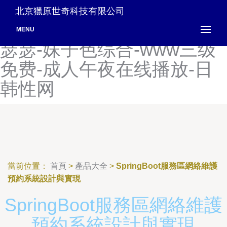
伊人精品-成人啪啪18免费游
北京獵原世奇科技有限公司
戏链接-www国产在线-成人
MENU
瑟瑟-妹子色综合-www三级
免费-成人午夜在线播放-日
韩性网
當前位置：
首頁
>
產品大全
>
SpringBoot服務區網絡維護
預約系統設計與實現
SpringBoot服務區網絡維護
預約系統設計與實現