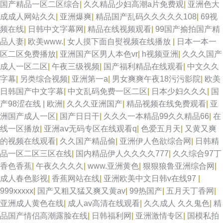
国产精品一区二区综合
|
久久精品少妇高潮a片免费观
|
亚洲色大
成成人网站久久
|
亚洲爆爽
|
精品国产乱码久久久久久108
|
69视
频在线
|
日韩中文字幕网
|
精品在线视频观看
|
99国产揄拍国产精
品人妻
|
欧美www.
|
女人摸下面自熨视频在线播放
|
日本一本一
区二区免费播放
|
亚洲国产区男人本色vr
|
h视频亚洲
|
久久久国产
成人一区二区
|
午夜三级视频
|
国产福利精品在线观看
|
中文久久
字幕
|
另类综合视频
|
亚洲第一a
|
男女爽爽午夜18污污影院
|
欧美
日韩国产中文字幕
|
中文乱码免费一区二区
|
日本少妇久久久
|
国
产98涩在线 | 欧洲
|
久久久亚洲国产
|
精品视频在线免费观看
|
亚
洲国产成人一区
|
国产日日干
|
久久久一本精品99久久精品66
|
在
线一区播放
|
亚洲aⅴ无码专区在线观看q
|
色爱五月天
|
又黄又爽
的视频在线观看
|
久久国产精品偷
|
亚洲伊人色欲综合网
|
日韩精
品一区二区三区在线
|
国内精品伊人久久久久777
|
久久综合97丁
香色香蕉
|
午夜久久久久
|
www.亚洲黄色
|
狠狠狼鲁亚洲综合网
|
成人春色影视
|
香蕉网站在线
|
亚洲欧美中文日韩v在线97
|
999xxxxx
|
国产又粗又猛又爽又黄av
|
99热国产
|
五月天丁香网
|
亚洲成人黄色在线
|
成人av高清在线观看
|
久久成人 久久鬼色
|
精
品国产情侣高潮露脸在线
|
日韩福利网
|
亚洲激情专区
|
国模私拍