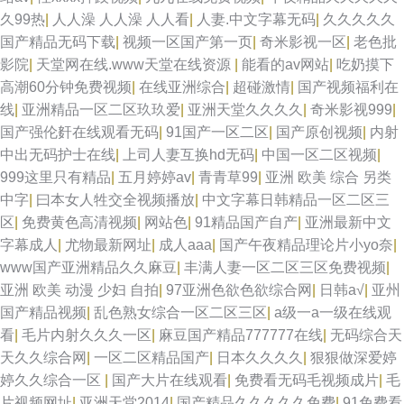
久99热
|
人人澡 人人澡 人人看
|
人妻.中文字幕无码
|
久久久久久
国产精品无码下载
|
视频一区国产第一页
|
奇米影视一区
|
老色批
影院
|
天堂网在线.www天堂在线资源
|
能看的av网站
|
吃奶摸下
高潮60分钟免费视频
|
在线亚洲综合
|
超碰激情
|
国产视频福利在
线
|
亚洲精品一区二区玖玖爱
|
亚洲天堂久久久久
|
奇米影视999
|
国产强伦姧在线观看无码
|
91国产一区二区
|
国产原创视频
|
内射
中出无码护士在线
|
上司人妻互换hd无码
|
中国一区二区视频
|
999这里只有精品
|
五月婷婷av
|
青青草99
|
亚洲 欧美 综合 另类
中字
|
曰本女人牲交全视频播放
|
中文字幕日韩精品一区二区三
区
|
免费黄色高清视频
|
网站色
|
91精品国产自产
|
亚洲最新中文
字幕成人
|
尤物最新网址
|
成人aaa
|
国产午夜精品理论片小yo奈
|
www国产亚洲精品久久麻豆
|
丰满人妻一区二区三区免费视频
|
亚洲 欧美 动漫 少妇 自拍
|
97亚洲色欲色欲综合网
|
日韩a√
|
亚州
国产精品视频
|
乱色熟女综合一区二区三区
|
a级一a一级在线观
看
|
毛片内射久久久一区
|
麻豆国产精品777777在线
|
无码综合天
天久久综合网
|
一区二区精品国产
|
日本久久久久
|
狠狠做深爱婷
婷久久综合一区
|
国产大片在线观看
|
免费看无码毛视频成片
|
毛
片视频网址
|
亚洲天堂2014
|
国产精品久久久久久免费
|
91免费看