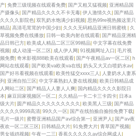
产
|
免费三级现频在线观看免费
|
国产又粗又猛视频
|
亚洲精品国
产摄像头
|
国产精品久久久久不卡无毒
|
伊人激情久久
|
国产精品
久久久久影院色
|
双乳奶水饱满少妇视频
|
思热99re视热频这里只
精品
|
高清毛茸茸的中国少妇
|
久久久无码精品亚洲日韩蜜桃
|
久
草视频免费在线播放
|
日韩一欧美内射在线观看
|
国产精品亚洲精
品日韩已方
|
欧美成人精品二区三区99精品
|
中文字幕在线免费
视频
|
成人动漫一区二区
|
成人伊人网
|
91视频网址入口
|
毛片视
频免费
|
奇米影视888欧美在线观看
|
国产午夜精品av一区二区
|
h
网站在线观看
|
国产欧美va欧美va在线
|
奶头又大又白喷奶水av
|
国产好吊看视频在线观看
|
欧美性猛交xxxx三人
|
人妻奶水人妻系
列
|
亚洲自拍三区
|
中文字幕熟妇人妻在线视频
|
欧美日韩精品成
人网站二区
|
国产精品人人妻人人爽
|
国内精品久久久久影院日
本
|
麻豆回家视频区一区二
|
久久精品一卡二卡三卡四卡
|
日本a
级大片
|
圆产精品久久久久久久久久久
|
欧美黑人三级
|
国产精品
久久久久9999高清
|
99久久一区
|
国产在线拍揄自揄拍免费下载
|
毛片一级片
|
蜜臀亚洲精品国产aⅴ综合第一
|
亚洲尹人
|
国产aⅴ夜
夜欢一区二区三区
|
日韩精品大片
|
91免费大片
|
青草国产视频
|
男女插鸡视频
|
午夜一二三
|
香蕉久久久久久av综合网成人
|