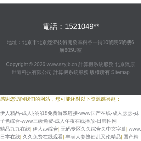
電話：1521049**
地址：北京市北京經濟技術開發區科谷一街10號院6號樓6
層605U室
Copyright © 2026
www.szyjb.cn
計算機系統服務
北京獵原
世奇科技有限公司
計算機系統服務
版權所有
Sitemap
感谢您访问我们的网站，您可能还对以下资源感兴趣：
伊人精品-成人啪啪18免费游戏链接-www国产在线-成人瑟瑟-妹
子色综合-www三级免费-成人午夜在线播放-日韩性网
精品九九在线
|
伊人av综合
|
无码专区久久综合久中文字幕
|
www.
日本在线
|
久久免费在线观看
|
丰满人妻熟妇乱又伦精品
|
国产精