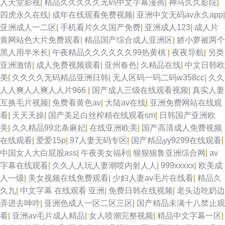
人天堂影视
|
精品久久久久久无码中文字幕漫画
|
神马久久影院
|
四虎永久在线
|
成年在线观看免费视频
|
亚洲中文无码av永久app
|
亚洲成人一二区
|
手机看片久久国产免费
|
亚洲成人123
|
成人片
黄网站色大片免费观看
|
精品国产综合成人亚洲区
|
娇小萝被两个
黑人用半米长
|
午夜精品久久久久久久99热黄桃
|
夜夜导航
|
另类
亚洲激情
|
成人免费视频观看
|
亚州春色
|
久精品在线
|
中文日韩欧
美
|
久久久久无码精品亚洲日韩
|
无人区码一码二码w358cc
|
久久
人人爽人人爽人人片966
|
国产成人三级在线观看视频
|
真实人妻
互换毛片视频
|
免费看黄色av
|
大陆av在线
|
亚洲免费网站在线观
看
|
天天天操
|
国产美足白丝榨精在线观看sm
|
日韩国产亚洲欧
美
|
久久精品99北条麻妃
|
在线亚洲欧美
|
国产高清成人免费视频
在线观看
|
爱爱15p
|
97人妻无码专区
|
国产精品yy9299在线观看
|
中国女人大白屁股ass
|
午夜美女福利
|
狠狠狼鲁亚洲综合网
|
av
字幕在线观看
|
久久人人玩人妻潮喷内射人人
|
999xxxxx
|
欧美成
人一级
|
美女视频在线免费观看
|
少妇人妻av毛片在线看
|
精品久
久九
|
中文字幕 在线观看 亚洲
|
免费日韩在线视频
|
老头边吃奶边
弄进去呻吟
|
亚洲色成人一区二区三区
|
国产精品未满十八禁止观
看
|
亚洲av毛片成人精品
|
女人喷潮完整视频
|
精品中文字幕一区
|