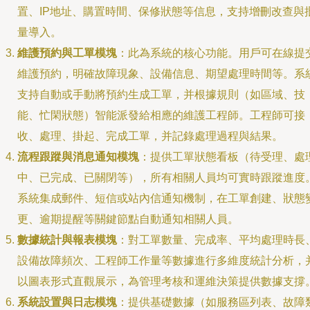
置、IP地址、購置時間、保修狀態等信息，支持增刪改查與
量導入。
維護預約與工單模塊
：此為系統的核心功能。用戶可在線提
維護預約，明確故障現象、設備信息、期望處理時間等。系
支持自動或手動將預約生成工單，并根據規則（如區域、技
能、忙閑狀態）智能派發給相應的維護工程師。工程師可接
收、處理、掛起、完成工單，并記錄處理過程與結果。
流程跟蹤與消息通知模塊
：提供工單狀態看板（待受理、處
中、已完成、已關閉等），所有相關人員均可實時跟蹤進度
系統集成郵件、短信或站內信通知機制，在工單創建、狀態
更、逾期提醒等關鍵節點自動通知相關人員。
數據統計與報表模塊
：對工單數量、完成率、平均處理時長
設備故障頻次、工程師工作量等數據進行多維度統計分析，
以圖表形式直觀展示，為管理考核和運維決策提供數據支撐
系統設置與日志模塊
：提供基礎數據（如服務區列表、故障