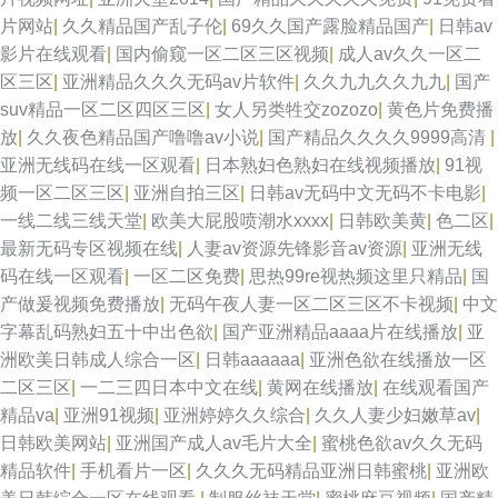
片网站
|
久久精品国产乱子伦
|
69久久国产露脸精品国产
|
日韩av
影片在线观看
|
国内偷窥一区二区三区视频
|
成人av久久一区二
区三区
|
亚洲精品久久久无码av片软件
|
久久九九久久九九
|
国产
suv精品一区二区四区三区
|
女人另类牲交zozozo
|
黄色片免费播
放
|
久久夜色精品国产噜噜av小说
|
国产精品久久久久9999高清
|
亚洲无线码在线一区观看
|
日本熟妇色熟妇在线视频播放
|
91视
频一区二区三区
|
亚洲自拍三区
|
日韩av无码中文无码不卡电影
|
一线二线三线天堂
|
欧美大屁股喷潮水xxxx
|
日韩欧美黄
|
色二区
|
最新无码专区视频在线
|
人妻av资源先锋影音av资源
|
亚洲无线
码在线一区观看
|
一区二区免费
|
思热99re视热频这里只精品
|
国
产做爰视频免费播放
|
无码午夜人妻一区二区三区不卡视频
|
中文
字幕乱码熟妇五十中出色欲
|
国产亚洲精品aaaa片在线播放
|
亚
洲欧美日韩成人综合一区
|
日韩aaaaaa
|
亚洲色欲在线播放一区
二区三区
|
一二三四日本中文在线
|
黄网在线播放
|
在线观看国产
精品va
|
亚洲91视频
|
亚洲婷婷久久综合
|
久久人妻少妇嫩草av
|
日韩欧美网站
|
亚洲国产成人av毛片大全
|
蜜桃色欲av久久无码
精品软件
|
手机看片一区
|
久久久无码精品亚洲日韩蜜桃
|
亚洲欧