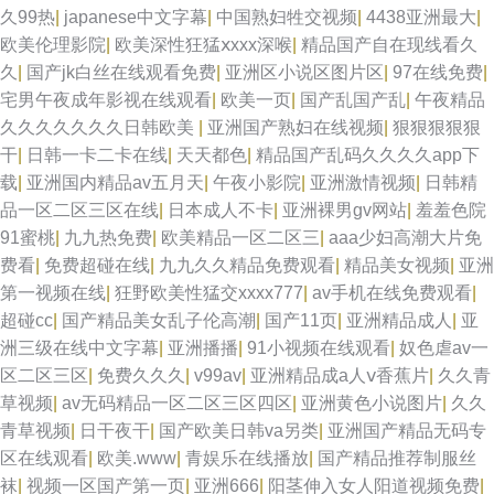
久99热
|
japanese中文字幕
|
中国熟妇牲交视频
|
4438亚洲最大
|
欧美伦理影院
|
欧美深性狂猛ⅹxxx深喉
|
精品国产自在现线看久
久
|
国产jk白丝在线观看免费
|
亚洲区小说区图片区
|
97在线免费
|
宅男午夜成年影视在线观看
|
欧美一页
|
国产乱国产乱
|
午夜精品
久久久久久久久日韩欧美
|
亚洲国产熟妇在线视频
|
狠狠狠狠狠
干
|
日韩一卡二卡在线
|
天天都色
|
精品国产乱码久久久久app下
载
|
亚洲国内精品av五月天
|
午夜小影院
|
亚洲激情视频
|
日韩精
品一区二区三区在线
|
日本成人不卡
|
亚洲裸男gv网站
|
羞羞色院
91蜜桃
|
九九热免费
|
欧美精品一区二区三
|
aaa少妇高潮大片免
费看
|
免费超碰在线
|
九九久久精品免费观看
|
精品美女视频
|
亚洲
第一视频在线
|
狂野欧美性猛交xxxx777
|
av手机在线免费观看
|
超碰cc
|
国产精品美女乱子伦高潮
|
国产11页
|
亚洲精品成人
|
亚
洲三级在线中文字幕
|
亚洲播播
|
91小视频在线观看
|
奴色虐av一
区二区三区
|
免费久久久
|
v99av
|
亚洲精品成a人ⅴ香蕉片
|
久久青
草视频
|
av无码精品一区二区三区四区
|
亚洲黄色小说图片
|
久久
青草视频
|
日干夜干
|
国产欧美日韩va另类
|
亚洲国产精品无码专
区在线观看
|
欧美.www
|
青娱乐在线播放
|
国产精品推荐制服丝
袜
|
视频一区国产第一页
|
亚洲666
|
阳茎伸入女人阳道视频免费
|