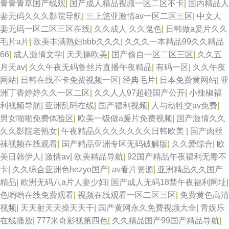
青青青草国产线观
|
国产成人精品视频一区二区不卡
|
国内精品人
妻无码久久久影院导航
|
三上悠亚激情av一区二区三区
|
中文人
妻无码一区二区三区在线
|
久久成人 久久鬼色
|
日韩做a爰片久久
毛片a片
|
欧美丰满熟妇bbb久久久
|
久久久一本精品99久久精品
66
|
成人激情文学
|
天天操欧美
|
国产偷自一区二区三区
|
久久五
月天av
|
久久午夜无码鲁丝片直播午夜精品
|
有码一区
|
久久午夜
网站
|
日韩在线不卡免费视频一区
|
经典毛片
|
日本免费黄网站
|
亚
洲丁香婷婷久久一区二区
|
久久人人97超碰国产公开
|
小辣椒福
利视频导航
|
亚洲乱码在线
|
国产福利视频
|
人与动牲交av免费
|
男女啪啪免费体验区
|
欧美一级做a爰片免费视频
|
国产激情久久
久久影院老熟女
|
午夜精品久久久久久久久日韩欧美
|
国产肉丝
袜视频在线观看
|
国产精品亚洲专区无码破解版
|
久久爱综合
|
欧
美日韩伊人
|
激情av
|
欧美精品导航
|
92国产精品午夜福利无毒不
卡
|
久久综合亚洲色hezyo国产
|
av看片资源
|
亚洲精品久久国产
精品
|
欧洲无码八a片人妻少妇
|
国产成人无码18禁午夜福利网址
|
色哟哟在线免费观看
|
视频在线观看一区二区三区
|
免费黄色高清
视频
|
天天射天天操天天干
|
国产黄网永久免费视频大全
|
青娱乐
在线播放
|
777米奇影视第四色
|
久久精品国产99国产精品导航
|