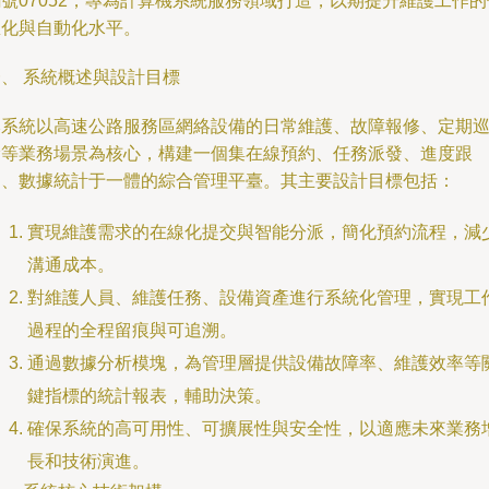
號07052，專為計算機系統服務領域打造，以期提升維護工作的
息化與自動化水平。
、 系統概述與設計目標
本系統以高速公路服務區網絡設備的日常維護、故障報修、定期
檢等業務場景為核心，構建一個集在線預約、任務派發、進度跟
蹤、數據統計于一體的綜合管理平臺。其主要設計目標包括：
實現維護需求的在線化提交與智能分派，簡化預約流程，減
溝通成本。
對維護人員、維護任務、設備資產進行系統化管理，實現工
過程的全程留痕與可追溯。
通過數據分析模塊，為管理層提供設備故障率、維護效率等
鍵指標的統計報表，輔助決策。
確保系統的高可用性、可擴展性與安全性，以適應未來業務
長和技術演進。