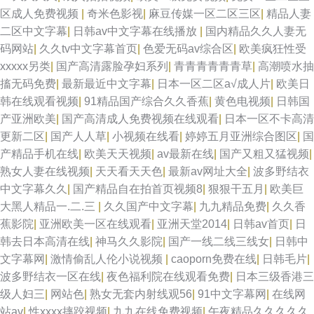
区成人免费视频
|
奇米色影视
|
麻豆传媒一区二区三区
|
精品人妻
二区中文字幕
|
日韩av中文字幕在线播放
|
国内精品久久人妻无
码网站
|
久久tv中文字幕首页
|
色爱无码av综合区
|
欧美疯狂性受
xxxxx另类
|
国产高清露脸孕妇系列
|
青青青青青青草
|
高潮喷水抽
搐无码免费
|
最新最近中文字幕
|
日本一区二区a√成人片
|
欧美日
韩在线观看视频
|
91精品国产综合久久香蕉
|
黄色电视频
|
日韩国
产亚洲欧美
|
国产高清成人免费视频在线观看
|
日本一区不卡高清
更新二区
|
国产人人草
|
小视频在线看
|
婷婷五月亚洲综合图区
|
国
产精品手机在线
|
欧美天天视频
|
av最新在线
|
国产又粗又猛视频
|
熟女人妻在线视频
|
天天看天天色
|
最新av网址大全
|
波多野结衣
中文字幕久久
|
国产精品自在拍首页视频8
|
狠狠干五月
|
欧美巨
大黑人精品一.二.三
|
久久国产中文字幕
|
九九精品免费
|
久久香
蕉影院
|
亚洲欧美一区在线观看
|
亚洲天堂2014
|
日韩av首页
|
日
韩去日本高清在线
|
神马久久影院
|
国产一线二线三线女
|
日韩中
文字幕网
|
激情偷乱人伦小说视频
|
caoporn免费在线
|
日韩毛片
|
波多野结衣一区在线
|
夜色福利院在线观看免费
|
日本三级香港三
级人妇三
|
网站色
|
熟女无套内射线观56
|
91中文字幕网
|
在线网
站av
|
性xxxx摔跤视频
|
九九在线免费视频
|
午夜精品久久久久久