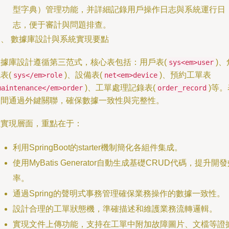
型字典）管理功能，并詳細記錄用戶操作日志與系統運行日
志，便于審計與問題排查。
四、 數據庫設計與系統實現要點
數據庫設計遵循第三范式，核心表包括：用戶表(
)、
sys<em>user
表(
)、設備表(
)、預約工單表
sys</em>role
net<em>device
)、工單處理記錄表(
)等。
maintenance</em>order
order_record
之間通過外鍵關聯，確保數據一致性與完整性。
在實現層面，重點在于：
利用SpringBoot的starter機制簡化各組件集成。
使用MyBatis Generator自動生成基礎CRUD代碼，提升開
率。
通過Spring的聲明式事務管理確保業務操作的數據一致性。
設計合理的工單狀態機，準確描述和維護業務流轉邏輯。
實現文件上傳功能，支持在工單中附加故障圖片、文檔等證