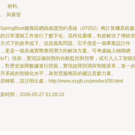
材料。
、 與展望
SpringBoot服務區網絡維護預約系統（07052）將計算機系統
中的日常運維工作進行了數字化、流程化重構，有效解決了傳統
理方式下的效率低下、信息孤島問題。它不僅是一個畢業設計作
品，更是一個具備實際應用潛力的解決方案。可考慮融入物聯網
（IoT）技術，實現設備狀態的自動監控與預警；或引入人工智能
法，對歷史故障數據進行挖掘，實現故障預測與智能派單，進一
提升系統的智能化水平，為智慧服務區的建設貢獻力量。
若轉載，請注明出處：http://www.szyjb.cn/product/38.html
新時間：2026-05-27 01:28:10